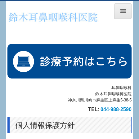
トップページ
当院について
診療方針
診療内容
検査内容
耳鼻咽喉科
鈴木耳鼻咽喉科医院
神奈川県川崎市麻生区上麻生5-38-5
睡眠時無呼吸症候群
TEL:
044-988-2590
予約のご案内
個人情報保護方針
施設、設備のご案内