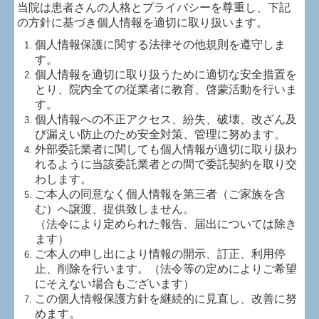
当院は患者さんの人格とプライバシーを尊重し、下記
地図、交通案内
の方針に基づき個人情報を適切に取り扱います。
個人情報保護に関する法律その他規則を遵守しま
よくある質問
す。
個人情報を適切に取り扱うために適切な安全措置を
個人情報保護方針
とり、院内全ての従業者に教育、啓蒙活動を行いま
す。
個人情報への不正アクセス、紛失、破壊、改ざん及
び漏えい防止のため安全対策、管理に努めます。
外部委託業者に関しても個人情報が適切に取り扱わ
れるように当該委託業者との間で委託契約を取り交
わします。
ご本人の同意なく個人情報を第三者（ご家族を含
む）へ譲渡、提供致しません。
（法令により定められた報告、届出については除き
ます）
ご本人の申し出により情報の開示、訂正、利用停
止、削除を行います。（法令等の定めによりご希望
にそえない場合もございます）
この個人情報保護方針を継続的に見直し、改善に努
めます。